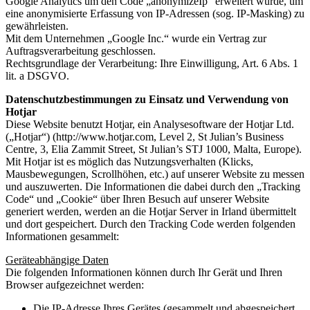
Google Analytics um den Code „anonymizeIp“ erweitert wurde, um
eine anonymisierte Erfassung von IP-Adressen (sog. IP-Masking) zu
gewährleisten.
Mit dem Unternehmen „Google Inc.“ wurde ein Vertrag zur
Auftragsverarbeitung geschlossen.
Rechtsgrundlage der Verarbeitung: Ihre Einwilligung, Art. 6 Abs. 1
lit. a DSGVO.
Datenschutzbestimmungen zu Einsatz und Verwendung von
Hotjar
Diese Website benutzt Hotjar, ein Analysesoftware der Hotjar Ltd.
(„Hotjar“) (http://www.hotjar.com, Level 2, St Julian’s Business
Centre, 3, Elia Zammit Street, St Julian’s STJ 1000, Malta, Europe).
Mit Hotjar ist es möglich das Nutzungsverhalten (Klicks,
Mausbewegungen, Scrollhöhen, etc.) auf unserer Website zu messen
und auszuwerten. Die Informationen die dabei durch den „Tracking
Code“ und „Cookie“ über Ihren Besuch auf unserer Website
generiert werden, werden an die Hotjar Server in Irland übermittelt
und dort gespeichert. Durch den Tracking Code werden folgenden
Informationen gesammelt:
Geräteabhängige Daten
Die folgenden Informationen können durch Ihr Gerät und Ihren
Browser aufgezeichnet werden:
Die IP-Adresse Ihres Gerätes (gesammelt und abgespeichert