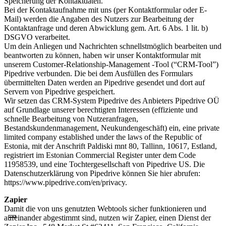
Speicherung der Kontaktdaten.
Bei der Kontaktaufnahme mit uns (per Kontaktformular oder E-
Mail) werden die Angaben des Nutzers zur Bearbeitung der
Kontaktanfrage und deren Abwicklung gem. Art. 6 Abs. 1 lit. b)
DSGVO verarbeitet.
Um dein Anliegen und Nachrichten schnellstmöglich bearbeiten und
beantworten zu können, haben wir unser Kontaktformular mit
unserem Customer-Relationship-Management -Tool (“CRM-Tool”)
Pipedrive verbunden. Die bei dem Ausfüllen des Formulars
übermittelten Daten werden an Pipedrive gesendet und dort auf
Servern von Pipedrive gespeichert.
Wir setzen das CRM-System Pipedrive des Anbieters Pipedrive OÜ
auf Grundlage unserer berechtigten Interessen (effiziente und
schnelle Bearbeitung von Nutzeranfragen,
Bestandskundenmanagement, Neukundengeschäft) ein, eine private
limited company established under the laws of the Republic of
Estonia, mit der Anschrift Paldiski mnt 80, Tallinn, 10617, Estland,
registriert im Estonian Commercial Register unter dem Code
11958539, und eine Tochtergesellschaft von Pipedrive US. Die
Datenschutzerklärung von Pipedrive können Sie hier abrufen:
https://www.pipedrive.com/en/privacy.
Zapier
Damit die von uns genutzten Webtools sicher funktionieren und
aufeinander abgestimmt sind, nutzen wir Zapier, einen Dienst der