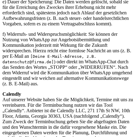
e) Dauer der Speicherung: Die Daten werden gelöscht, sobald sie
für die Erreichung des Zweckes ihrer Erhebung nicht mehr
erforderlich sind, spätestens jedoch nach Ablauf der gesetzlichen
Aufbewahrungsfristen (z. B. nach steuer- oder handelsrechtlichen
Vorgaben, sofern es zu einem Vertragsabschluss kommt).
f) Widerrufs- und Widerspruchsmöglichkeit: Sie können der
Nutzung von WhatsApp zur Angebotsübermittlung und
Kommunikation jederzeit mit Wirkung für die Zukunft
widersprechen. Hierzu reicht eine formlose Nachricht an uns (z. B.
per E-Mail an
[Deine E-Mail-Adresse, z.B.
) oder direkt im WhatsApp-Chat durch
datenschutz@firma.de]
das Senden des Wortes „STOPP“ oder „WIDERRUFEN“. Nach
dem Widerruf wird die Kommunikation über WhatsApp umgehend
eingestellt und wir weichen auf alternative Kommunikationswege
(z. B. E-Mail) aus.
Calendly
Auf unserer Website haben Sie die Möglichkeit, Termine mit uns zu
vereinbaren. Für die Terminbuchung nutzen wir das Tool
„Calendly“. Anbieter ist die Calendly LLC, 271 17th St NW, 10th
Floor, Atlanta, Georgia 30363, USA (nachfolgend „Calendly“).
Zum Zweck der Terminbuchung geben Sie die abgefragten Daten
und den Wunschtermin in die dafür vorgesehene Maske ein. Die
eingegebenen Daten werden für die Planung, Durchführung und