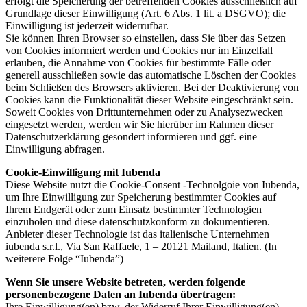
erfolgt die Speicherung der betreffenden Cookies ausschließlich auf
Grundlage dieser Einwilligung (Art. 6 Abs. 1 lit. a DSGVO); die
Einwilligung ist jederzeit widerrufbar.
Sie können Ihren Browser so einstellen, dass Sie über das Setzen
von Cookies informiert werden und Cookies nur im Einzelfall
erlauben, die Annahme von Cookies für bestimmte Fälle oder
generell ausschließen sowie das automatische Löschen der Cookies
beim Schließen des Browsers aktivieren. Bei der Deaktivierung von
Cookies kann die Funktionalität dieser Website eingeschränkt sein.
Soweit Cookies von Drittunternehmen oder zu Analysezwecken
eingesetzt werden, werden wir Sie hierüber im Rahmen dieser
Datenschutzerklärung gesondert informieren und ggf. eine
Einwilligung abfragen.
Cookie-Einwilligung mit Iubenda
Diese Website nutzt die Cookie-Consent -Technolgoie von Iubenda,
um Ihre Einwilligung zur Speicherung bestimmter Cookies auf
Ihrem Endgerät oder zum Einsatz bestimmter Technologien
einzuholen und diese datenschutzkonform zu dokumentieren.
Anbieter dieser Technologie ist das italienische Unternehmen
iubenda s.r.l., Via San Raffaele, 1 – 20121 Mailand, Italien. (In
weiterere Folge “Iubenda”)
Wenn Sie unsere Website betreten, werden folgende
personenbezogene Daten an Iubenda übertragen:
Ihre Einwilligung(en) bzw. der Widerruf Ihrer Einwilligung(en)