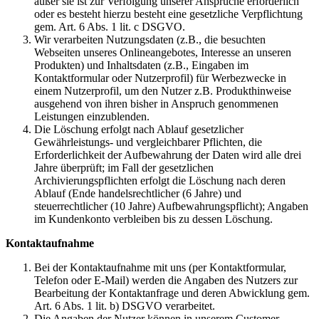
außer sie ist zur Verfolgung unserer Ansprüche erforderlich
oder es besteht hierzu besteht eine gesetzliche Verpflichtung
gem. Art. 6 Abs. 1 lit. c DSGVO.
Wir verarbeiten Nutzungsdaten (z.B., die besuchten
Webseiten unseres Onlineangebotes, Interesse an unseren
Produkten) und Inhaltsdaten (z.B., Eingaben im
Kontaktformular oder Nutzerprofil) für Werbezwecke in
einem Nutzerprofil, um den Nutzer z.B. Produkthinweise
ausgehend von ihren bisher in Anspruch genommenen
Leistungen einzublenden.
Die Löschung erfolgt nach Ablauf gesetzlicher
Gewährleistungs- und vergleichbarer Pflichten, die
Erforderlichkeit der Aufbewahrung der Daten wird alle drei
Jahre überprüft; im Fall der gesetzlichen
Archivierungspflichten erfolgt die Löschung nach deren
Ablauf (Ende handelsrechtlicher (6 Jahre) und
steuerrechtlicher (10 Jahre) Aufbewahrungspflicht); Angaben
im Kundenkonto verbleiben bis zu dessen Löschung.
Kontaktaufnahme
Bei der Kontaktaufnahme mit uns (per Kontaktformular,
Telefon oder E-Mail) werden die Angaben des Nutzers zur
Bearbeitung der Kontaktanfrage und deren Abwicklung gem.
Art. 6 Abs. 1 lit. b) DSGVO verarbeitet.
Die Angaben der Nutzer können in unserem Customer-